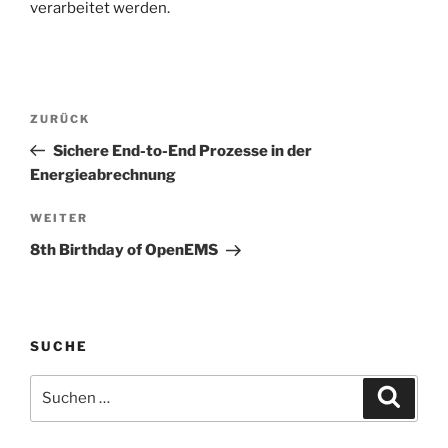
verarbeitet werden.
Beitragsnavigation
Vorheriger
ZURÜCK
Beitrag
Sichere End-to-End Prozesse in der
Energieabrechnung
Nächster
WEITER
Beitrag
8th Birthday of OpenEMS
SUCHE
Suchen
Suche
nach: