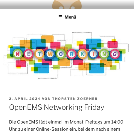
Zum
OPENEMS
the 100 % Energy Revolution needs a free and open source Energy
Inhalt
Management System
Menü
springen
VERÖFFENTLICHT
2. APRIL 2024
VON
THORSTEN ZOERNER
AM
OpenEMS Networking Friday
Die OpenEMS lädt einmal im Monat, Freitags um 14:00
Uhr, zu einer Online-Session ein, bei dem nach einem