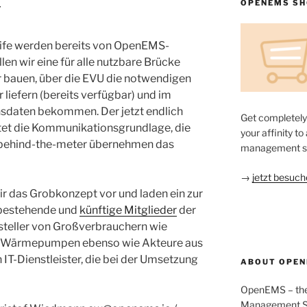
OPENEMS S
r
ife werden bereits von OpenEMS-
len wir eine für alle nutzbare Brücke
 bauen, über die EVU die notwendigen
 liefern (bereits verfügbar) und im
sdaten bekommen. Der jetzt endlich
Get completel
et die Kommunikationsgrundlage, die
your affinity t
ehind-the-meter übernehmen das
management sy
→
jetzt besuch
ir das Grobkonzept vor und laden ein zur
 bestehende und
künftige Mitglieder
der
steller von Großverbrauchern wie
d Wärmepumpen ebenso wie Akteure aus
 IT-Dienstleister, die bei der Umsetzung
ABOUT OPE
OpenEMS – the
Management Sys