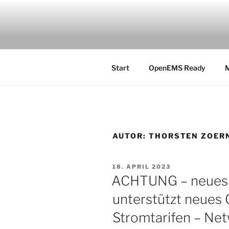
Zum
Inhalt
OPENEMS
springen
the 100 % Energy Revolution 
Start
OpenEMS Ready
M
AUTOR:
THORSTEN ZOER
VERÖFFENTLICHT
18. APRIL 2023
AM
ACHTUNG – neues
unterstützt neues
Stromtarifen – Net