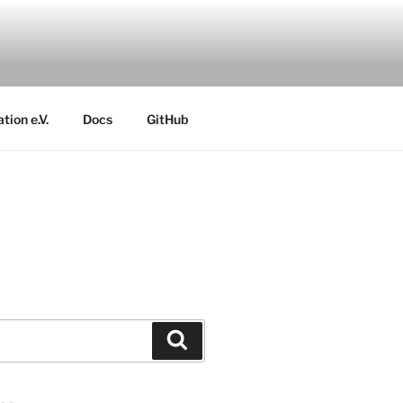
ion e.V.
Docs
GitHub
Suchen