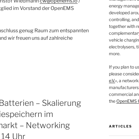
Christof Wiedmann
cw@openems.io
/
energy managem
itglied im Vorstand der OpenEMS
developed arou
controlling, an
together with 
Anschluss genug Raum zum entspannten
complementary 
 wir freuen uns auf zahlreiche
vehicle chargin
electrolysers, t
more.
If you plan to 
please consider
e.V.
«, a network
manufacturers,
commercial and 
Batterien – Skalierung
the
OpenEMS C
riespeichern im
arkt – Networking
ARTICLES
 14 Uhr