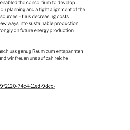
es enabled the consortium to develop
on planning and a tight alignment of the
esources – thus decreasing costs
 new ways into sustainable production
rongly on future energy production
Anschluss genug Raum zum entspannten
 wir freuen uns auf zahlreiche
99f2120-74c4-11ed-9dcc-