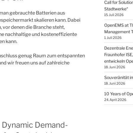
Call for Solut
Stadtwerke“
 man gebrauchte Batterien aus
15. Juli 2026
speichermarkt skalieren kann. Dabei
OpenEMS at Th
 vor denen die Branche steht,
Management Ta
ine nachhaltige und kosteneffiziente
1. Juli 2026
en kann.
Dezentrale Ene
Fraunhofer I
Anschluss genug Raum zum entspannten
entwickeln Op
 wir freuen uns auf zahlreiche
18. Juni 2026
Souveränität i
18. Juni 2026
10 Years of O
24. April 2026
e: Dynamic Demand-