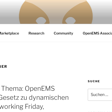
needs a free and open source Energy Management System
arketplace
Research
Community
OpenEMS Associat
NER
SUCHE
 Thema: OpenEMS
Suchen
 Gesetz zu dynamischen
nach:
working Friday,