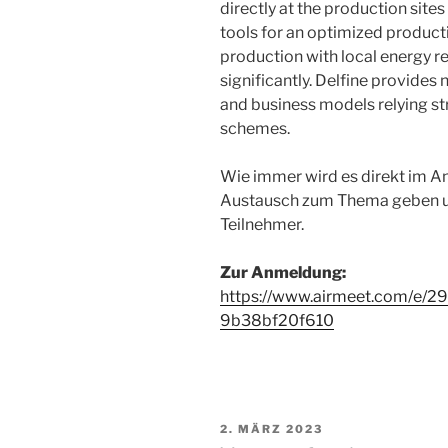
directly at the production sit
tools for an optimized producti
production with local energy r
significantly. Delfine provides
and business models relying st
schemes.
Wie immer wird es direkt im 
Austausch zum Thema geben und
Teilnehmer.
Zur Anmeldung:
https://www.airmeet.com/e/2
9b38bf20f610
VERÖFFENTLICHT
2. MÄRZ 2023
AM