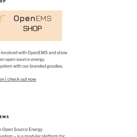
HOP
y involved with OpenEMS and show
o an open-source energy
stem with our branded goodies.
en | check out now
NEMS
 Open Source Energy
tem – is a modular platform for