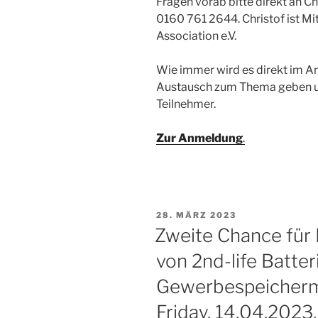
Fragen vorab bitte direkt an 
0160 761 2644. Christof ist M
Association e.V.
Wie immer wird es direkt im 
Austausch zum Thema geben und
Teilnehmer.
Zur Anmeldung
.
VERÖFFENTLICHT
28. MÄRZ 2023
AM
Zweite Chance für 
von 2nd-life Batte
Gewerbespeicherm
Friday, 14.04.2023,