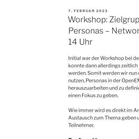
VERÖFFENTLICHT
7. FEBRUAR 2023
AM
Workshop: Zielgru
Personas – Network
14 Uhr
Initial war der Workshop bei 
konnte dann allerdings zeitli
werden. Somit werden wir nun 
nutzen, Personas in der Open
herauszuarbeiten und zu defini
einen Fokus zu geben.
Wie immer wird es direkt im 
Austausch zum Thema geben und
Teilnehmer.