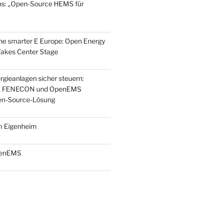
ions: „Open‑Source HEMS für
e smarter E Europe: Open Energy
kes Center Stage
rgieanlagen sicher steuern:
SE, FENECON und OpenEMS
en-Source-Lösung
m Eigenheim
penEMS