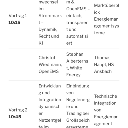
nwechsel
m &
Marktüberbl
im
OpenEMS –
ick
Vortrag 1
Strommark
einfach,
Energieman
10:15
t –
transparen
agementsys
Dynamik,
t und
teme
Recht und
automatisi
KI
ert
Stephan
Christof
Thomas
Alberterns
Wiedmann,
Haupt, HS
t, White
OpenEMS
Ansbach
Energy
Entwicklun
Einbindung
g und
von
Technische
Integration
Regelenerg
Integration
dynamisch
ie und
Vortrag 2
von
er
Trading bei
10:45
Energieman
Netzentgel
Großspeich
agement –
te im
ersysteme