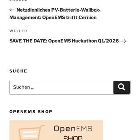
Vorheriger
Beitrag
Netzdienliches PV-Batterie-Wallbox-
Management: OpenEMS trifft Cernion
Nächster
WEITER
Beitrag
SAVE THE DATE: OpenEMS Hackathon Q1/2026
SUCHE
Suchen
Suche
nach:
OPENEMS SHOP