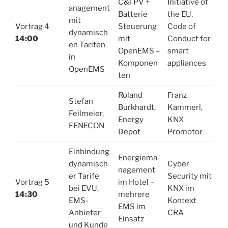
C&I PV +
Initiative of
anagement
Batterie
the EU,
mit
Vortrag 4
Steuerung
Code of
dynamisch
14:00
mit
Conduct for
en Tarifen
OpenEMS –
smart
in
Komponen
appliances
OpenEMS
ten
Roland
Franz
Stefan
Burkhardt,
Kammerl,
Feilmeier,
Energy
KNX
FENECON
Depot
Promotor
Einbindung
Energiema
dynamisch
Cyber
nagement
er Tarife
Security mit
Vortrag 5
im Hotel –
bei EVU,
KNX im
14:30
mehrere
EMS-
Kontext
EMS im
Anbieter
CRA
Einsatz
und Kunde