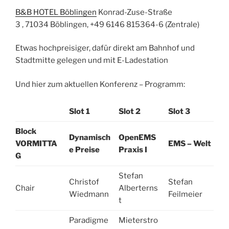
B&B HOTEL Böblingen
Konrad-Zuse-Straße
3 , 71034 Böblingen, +49 6146 815364-6 (Zentrale)
Etwas hochpreisiger, dafür direkt am Bahnhof und
Stadtmitte gelegen und mit E-Ladestation
Und hier zum aktuellen Konferenz – Programm:
Slot 1
Slot 2
Slot 3
Block
Dynamisch
OpenEMS
VORMITTA
EMS – Welt
e Preise
Praxis I
G
Stefan
Christof
Stefan
Chair
Alberterns
Wiedmann
Feilmeier
t
Paradigme
Mieterstro