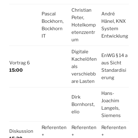
Christian
Pascal
André
Peter,
Bockhorn,
Hänel, KNX
Hotelkomp
Bockhorn
System
etenzzentr
IT
Entwicklung
um
Digitale
EnWG § 14 a
Kachelöfen
Vortrag 6
aus Sicht
als
15:00
Standardisi
verschiebb
erung
are Lasten
Hans-
Dirk
Joachim
Bornhorst,
Langels,
elio
Siemens
Referenten
Referenten
Referenten
Diskussion
+
+
+