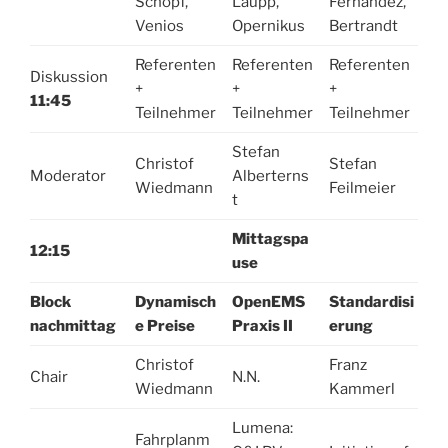
Schöpf,
Laupp,
Fernandez,
Venios
Opernikus
Bertrandt
Referenten
Referenten
Referenten
Diskussion
+
+
+
11:45
Teilnehmer
Teilnehmer
Teilnehmer
Stefan
Christof
Stefan
Moderator
Alberterns
Wiedmann
Feilmeier
t
Mittagspa
12:15
use
Block
Dynamisch
OpenEMS
Standardisi
nachmittag
e Preise
Praxis II
erung
Christof
Franz
Chair
N.N.
Wiedmann
Kammerl
Lumena:
Fahrplanm