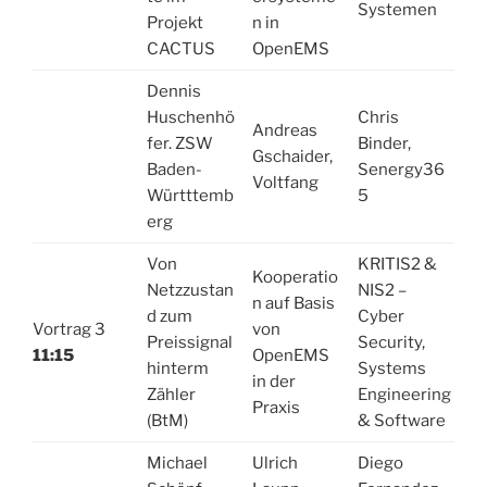
Systemen
Projekt
n in
CACTUS
OpenEMS
Dennis
Huschenhö
Chris
Andreas
fer. ZSW
Binder,
Gschaider,
Baden-
Senergy36
Voltfang
Württtemb
5
erg
Von
KRITIS2 &
Kooperatio
Netzzustan
NIS2 –
n auf Basis
d zum
Cyber
Vortrag 3
von
Preissignal
Security,
11:15
OpenEMS
hinterm
Systems
in der
Zähler
Engineering
Praxis
(BtM)
& Software
Michael
Ulrich
Diego