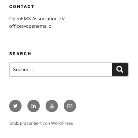
CONTACT
OpenEMS Association e.V.
office@openems.io
SEARCH
Suchen
Suche
nach:
Twitter
LinkedIn
YouTube
E-
Mail
Stolz präsentiert von WordPress