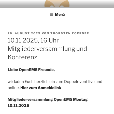
Zum
OPENEMS
the 100 % Energy Revolution needs a free and open source Energy
Inhalt
Management System
Menü
springen
VERÖFFENTLICHT
28. AUGUST 2025
VON
THORSTEN ZOERNER
AM
10.11.2025, 16 Uhr –
Mitgliederversammlung und
Konferenz
Liebe OpenEMS Freunde,
wir laden Euch herzlich ein zum Doppelevent live und
online.
Hier zum Anmeldelink
Mitgliederversammlung OpenEMS Montag
10.11.2025