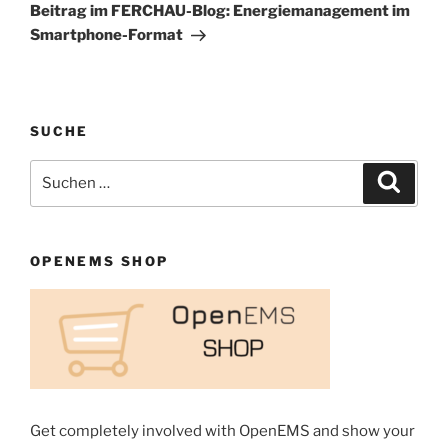
Beitrag
Beitrag im FERCHAU-Blog: Ener­gie­ma­nage­ment im
Smart­phone-Format
SUCHE
Suchen
Suche
nach:
OPENEMS SHOP
Get completely involved with OpenEMS and show your