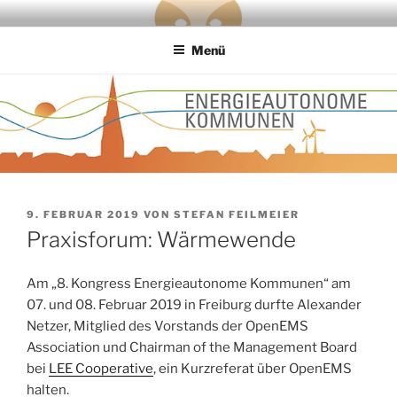
Zum
OPENEMS
the 100 % Energy Revolution needs a free and open source Energy
Inhalt
Management System
Menü
springen
VERÖFFENTLICHT
9. FEBRUAR 2019
VON
STEFAN FEILMEIER
AM
Praxisforum: Wärmewende
Am „8. Kongress Energieautonome Kommunen“ am
07. und 08. Februar 2019 in Freiburg durfte Alexander
Netzer, Mitglied des Vorstands der OpenEMS
Association und Chairman of the Management Board
bei
LEE Cooperative
, ein Kurzreferat über OpenEMS
halten.